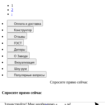
1
2
›
Оплата и доставка
Конструктор
Отзывы
ГОСТ
Дилеры
О Заводе
Визуализация
Шоу-рум
Популярные вопросы
Спросите прямо сейчас
Спросите прямо сейчас
Здравствуйте! Мне необходимо «
» м²