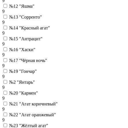
9
№12 "Яшма"
9
№13 "Сорренто"
9
№14 "Красный агат"
9
№15 "Антрацит"
9
№16 "Хаски"
9
№17 "Чёрная ночь"
9
№19 "Гончар"
9
№2 "Янтарь"
9
№20 "Кармен"
9
№21 "Агат коричневый"
9
№22 "Агат оранжевый"
9
№23 "Жёлтый агат"