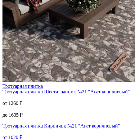
Тротуарная плитка
Тротуарная плитка
Шестигранник №21 "Агат коричневый"
от
1260
₽
до
1605
₽
Тротуарная плитка
Кирпичик №21 "Агат коричневый"
от
1020
₽