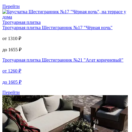
Перейти
Тротуарная плитка
Тротуарная плитка
Шестигранник №17 "Чёрная ночь"
от
1310
₽
до
1655
₽
Тротуарная плитка
Шестигранник №21 "Агат коричневый"
от
1260
₽
до
1605
₽
Перейти