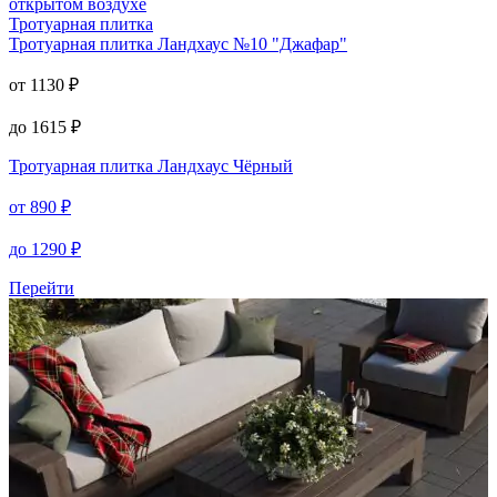
от
1130
₽
до
1615
₽
Перейти
Тротуарная плитка
Тротуарная плитка
Ландхаус №10 "Джафар"
от
1130
₽
до
1615
₽
Тротуарная плитка
Ландхаус Чёрный
от
890
₽
до
1290
₽
Перейти