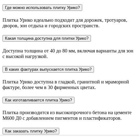
мраморная, а также более чем в 30 цветах — от классических
серых и бежевых до ярких дизайнерских оттенков. Толщина
плитки варьируется от 40 до 80 мм для разных зон
использования, включая парковки и проезды.
Оставьте заявку — мы поможем рассчитать необходимое
количество плитки Урико и организуем доставку в Сочи.
Где можно использовать плитку Урико?
Плитка Урико идеально подходит для дорожек, тротуаров,
дворов, зон отдыха и городских пространств.
Какая толщина доступна для плитки Урико?
Доступна толщина от 40 до 80 мм, включая варианты для зон
с высокой нагрузкой.
В каких фактурах выпускается плитка Урико?
Плитка Урико доступна в гладкой, гранитной и мраморной
фактуре, более чем в 30 фирменных цветах.