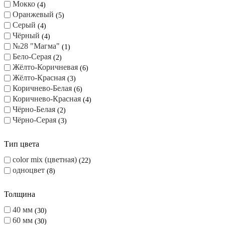
№8 "Аляска"
1
№9 "Арабская ночь"
1
Белый
3
Жёлтый
5
Коричневый
15
Красный
3
Мокко
4
Оранжевый
5
Серый
4
Чёрный
4
№28 "Магма"
1
Бело-Серая
2
Жёлто-Коричневая
6
Жёлто-Красная
3
Коричнево-Белая
6
Коричнево-Красная
4
Чёрно-Белая
2
Чёрно-Серая
3
Тип цвета