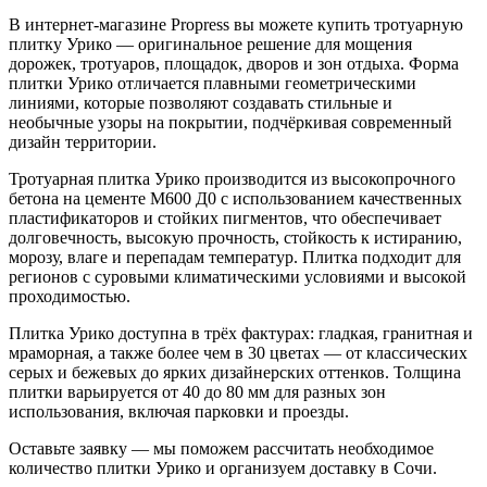
Выдержит ли мороз?
Под цвет дома ?
Купить тротуарную плитку Урико в
Сочи
В интернет-магазине Propress вы можете купить тротуарную
плитку Урико — оригинальное решение для мощения
дорожек, тротуаров, площадок, дворов и зон отдыха. Форма
плитки Урико отличается плавными геометрическими
линиями, которые позволяют создавать стильные и
необычные узоры на покрытии, подчёркивая современный
дизайн территории.
Тротуарная плитка Урико производится из высокопрочного
бетона на цементе М600 Д0 с использованием качественных
пластификаторов и стойких пигментов, что обеспечивает
долговечность, высокую прочность, стойкость к истиранию,
морозу, влаге и перепадам температур. Плитка подходит для
регионов с суровыми климатическими условиями и высокой
проходимостью.
Плитка Урико доступна в трёх фактурах: гладкая, гранитная и