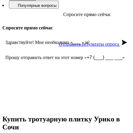
ГОСТ
Дилеры
О Заводе
Визуализация
Шоу-рум
Популярные вопросы
Спросите прямо сейчас
Спросите прямо сейчас
Здравствуйте! Мне необходимо «
» м²
Отправить результаты опроса
Прошу отправить ответ на этот номер «
»
Срок службы?
Долго ждать заказ?
Какие формы есть?
Какая фактура лучше?