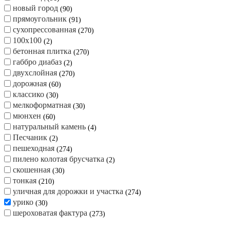
вибропрессованная
270
Для дачи, сада, дорожек
214
для отмостки
274
для парковки автомобиля
214
крупноформатная
60
ландхаус
30
листопад
91
новый город
90
прямоугольник
91
сухопрессованная
270
100х100
2
бетонная плитка
270
габбро диабаз
2
двухслойная
270
дорожная
60
классико
30
мелкоформатная
30
мюнхен
60
натуральный камень
4
Песчаник
2
пешеходная
274
пилено колотая брусчатка
2