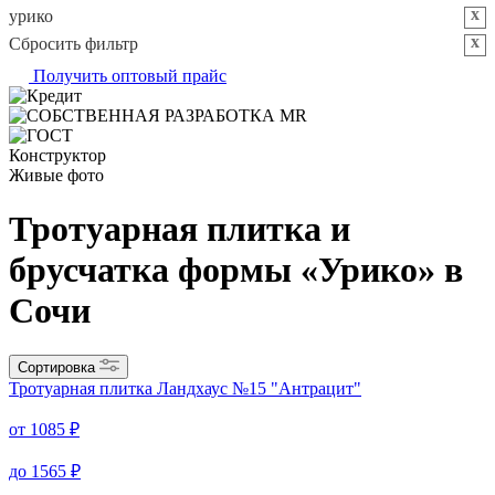
скошенная
30
тонкая
210
уличная для дорожки и участка
274
урико
30
шероховатая фактура
273
x
урико
x
Сбросить фильтр
Получить оптовый прайс
Конструктор
Живые фото
Тротуарная плитка и
брусчатка формы «Урико» в
Сочи