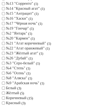
Цвет
№1 "Каир"
1
№10 "Джафар"
1
№11 "Джабулани"
1
№12 "Яшма"
1
№13 "Сорренто"
1
№14 "Красный агат"
1
№15 "Антрацит"
1
№16 "Хаски"
1
№17 "Чёрная ночь"
1
№19 "Гончар"
1
№2 "Янтарь"
1
№20 "Кармен"
1
№21 "Агат коричневый"
1
№22 "Агат оранжевый"
1
№23 "Жёлтый агат"
1
№26 "Дубай"
1
№3 "Серо-белый"
1
№4 "Степь"
1
№6 "Осень"
1