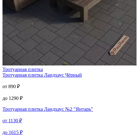
Тротуарная плитка
Тротуарная плитка
Ландхаус Чёрный
от
890
₽