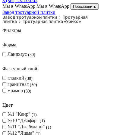
Тротуарная плитка
Бордюры
Визуализация двора по фото
Toggle navigation
8 (862) 295-00-65
Мы в WhatsApp
Мы в WhatsApp
Перезвонить
Завод тротуарной плитки
Завод тротуарной плитки
›
Тротуарная
плитка
›
Тротуарная плитка «Урико»
Фильтры
Форма
Ландхаус
30
Фактурный слой
гладкий
30
гранитная
30
мрамор
30