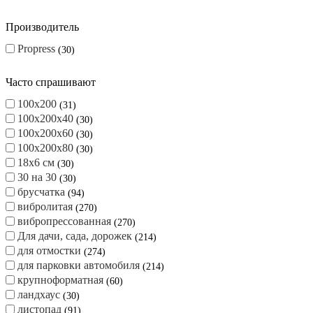
color mix (цветная)
22
одноцвет
8
Толщина
40 мм
30
60 мм
30
Производитель
Propress
30
Часто спрашивают
100х200
31
100х200х40
30
100х200х60
30
100х200х80
30
18х6 см
30
30 на 30
30
брусчатка
94
вибролитая
270