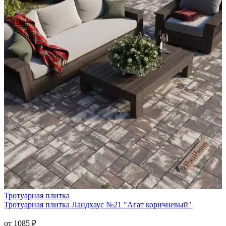
от
1085
₽
до
1565
₽
Перейти