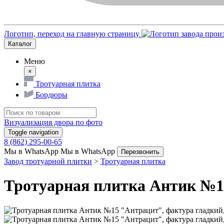
Логотип, переход на главную страницу
Каталог
Меню
×
Тротуарная плитка
Бордюры
Визуализация двора по фото
Toggle navigation
8 (862) 295-00-65
Мы в WhatsApp
Мы в WhatsApp
Перезвонить
Завод тротуарной плитки
>
Тротуарная плитка
Тротуарная плитка Антик №1