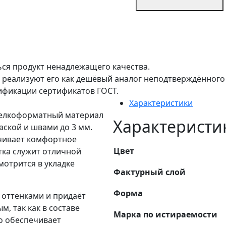
ься продукт ненадлежащего качества.
 реализуют его как дешёвый аналог неподтверждённого 
ификации сертификатов ГОСТ.
Характеристики
 мелкоформатный материал
Характеристи
ской и швами до 3 мм.
чивает комфортное
Цвет
тка служит отличной
мотрится в укладке
Фактурный слой
Форма
 оттенками и придаёт
, так как в составе
Марка по истираемости
то обеспечивает