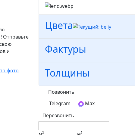
Цвета
ую
! Отправьте
 свою
Фактуры
ов и
Толщины
по фото
Позвонить
Telegram
Max
Перезвонить
м²
м²