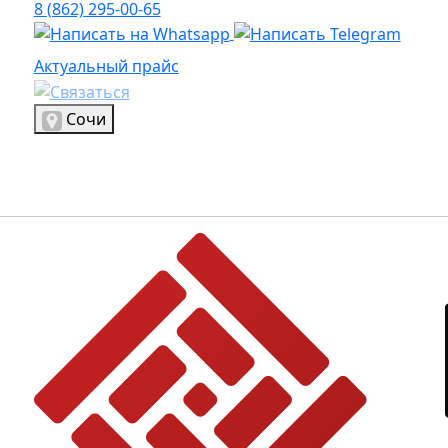
8 (862) 295-00-65
Актуальный прайс
Актуальный прайс
Выбрать город
Сочи
Логотип, переход на главную страницу