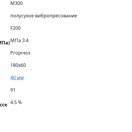
М300
полусухое вибропресование
F200
МПа 3.4
МПа)
Propress
180х60
40 мм
91
4.5 %
ссе