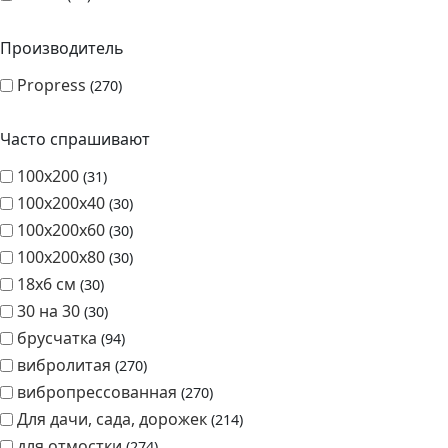
Производитель
Propress
270
Часто спрашивают
100х200
31
100х200х40
30
100х200х60
30
100х200х80
30
18х6 см
30
30 на 30
30
брусчатка
94
вибролитая
270
вибропрессованная
270
Для дачи, сада, дорожек
214
для отмостки
274