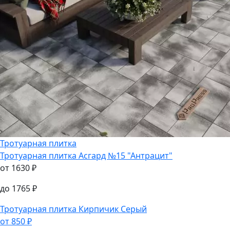
Тротуарная плитка
Тротуарная плитка
Асгард №15 "Антрацит"
от
1630
₽
до
1765
₽
Тротуарная плитка
Кирпичик Серый
от
850
₽