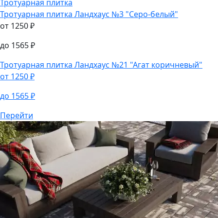
Тротуарная плитка
Тротуарная плитка
Ландхаус №3 "Серо-белый"
от
1250
₽
до
1565
₽
Тротуарная плитка
Ландхаус №21 "Агат коричневый"
от
1250
₽
до
1565
₽
Перейти