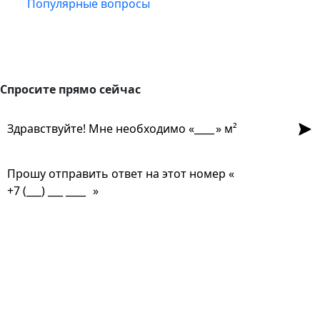
Популярные вопросы
Спросите прямо сейчас
Спросите прямо сейчас
Отпр
Здравствуйте! Мне необходимо «
» м²
Прошу отправить ответ на этот номер «
»
Срок службы?
Долго ждать заказ?
Какие формы есть?
Какая фактура лучше?
Выдержит ли мороз?
Под цвет дома ?