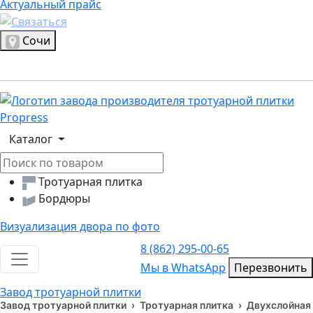
Актуальный прайс
Актуальный прайс
Выбрать город
Сочи
Логотип, переход на главную страницу
Каталог
Тротуарная плитка
Бордюры
Визуализация двора по фото
8 (862) 295-00-65
Toggle navigation
Мы в WhatsApp
Мы в WhatsApp
Перезвонить
Завод тротуарной плитки
Завод тротуарной плитки
›
Тротуарная плитка
›
Двухслойная