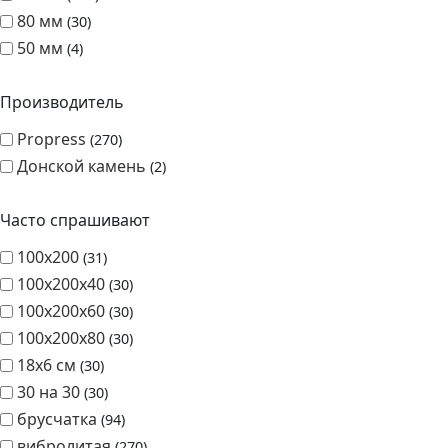
Толщина
40 мм
210
60 мм
150
80 мм
30
50 мм
4
Производитель
Propress
270
Донской камень
2
Часто спрашивают
100х200
31
100х200х40
30
100х200х60
30
100х200х80
30