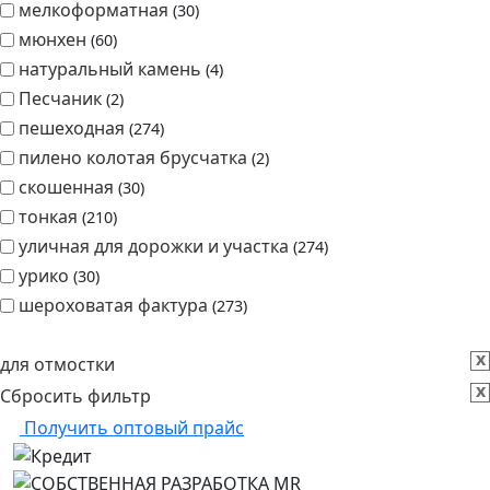
габбро диабаз
2
двухслойная
270
дорожная
60
классико
30
мелкоформатная
30
мюнхен
60
натуральный камень
4
Песчаник
2
пешеходная
274
пилено колотая брусчатка
2
скошенная
30
тонкая
210
уличная для дорожки и участка
274
урико
30
шероховатая фактура
273
x
для отмостки