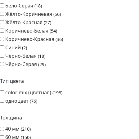
Оранжевый
45
Серый
38
Чёрный
38
№28 "Магма"
9
Бело-Серая
18
Жёлто-Коричневая
56
Жёлто-Красная
27
Коричнево-Белая
54
Коричнево-Красная
36
Синий
2
Чёрно-Белая
18
Чёрно-Серая
29
Тип цвета
color mix (цветная)
198
одноцвет
76