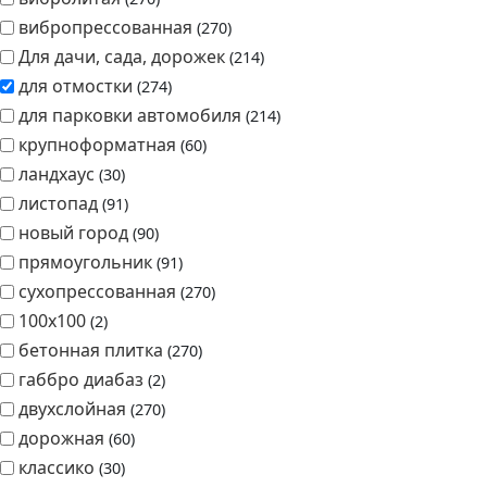
18х6 см
30
30 на 30
30
брусчатка
94
вибролитая
270
вибропрессованная
270
Для дачи, сада, дорожек
214
для отмостки
274
для парковки автомобиля
214
крупноформатная
60
ландхаус
30
листопад
91
новый город
90
прямоугольник
91
сухопрессованная
270
100х100
2
бетонная плитка
270