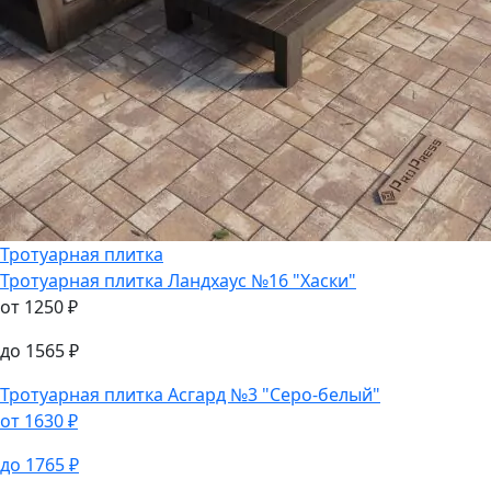
Тротуарная плитка
Тротуарная плитка
Ландхаус №16 "Хаски"
от
1250
₽
до
1565
₽