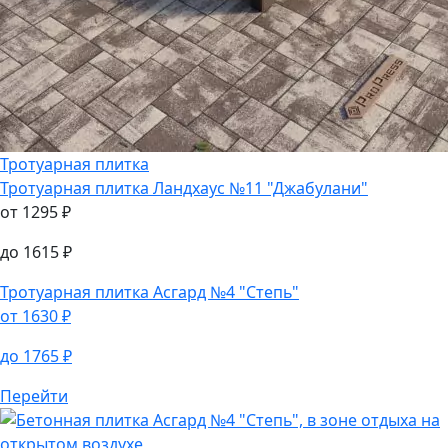
Тротуарная плитка
Тротуарная плитка
Ландхаус №11 "Джабулани"
от
1295
₽
до
1615
₽
Тротуарная плитка
Асгард №4 "Степь"
от
1630
₽