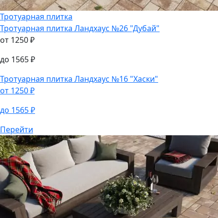
Тротуарная плитка
Тротуарная плитка
Ландхаус №26 "Дубай"
от
1250
₽
до
1565
₽
Тротуарная плитка
Ландхаус №16 "Хаски"
от
1250
₽
до
1565
₽
Перейти