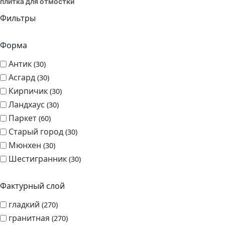
8 (862) 295-00-65
Toggle navigation
Мы в WhatsApp
Мы в WhatsApp
Перезвонить
Завод тротуарной плитки
Завод тротуарной плитки
›
Тротуарная плитка
›
Тротуарная
плитка для отмостки
Фильтры
Форма
Антик
30
Асгард
30
Кирпичик
30
Ландхаус
30
Паркет
60
Старый город
30
Мюнхен
30
Шестигранник
30