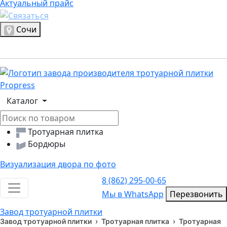
Актуальный прайс
Актуальный прайс
Выбрать город
Сочи
Логотип, переход на главную страницу
Каталог
Тротуарная плитка
Бордюры
Визуализация двора по фото