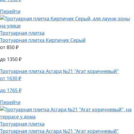
Тротуарная плитка
Кирпичик Серый
от
850
₽
до
1350
₽
Перейти
Тротуарная плитка
Тротуарная плитка
Кирпичик Серый
от
850
₽
до
1350
₽
Тротуарная плитка
Асгард №21 "Агат коричневый"
от
1630
₽
до
1765
₽
Перейти