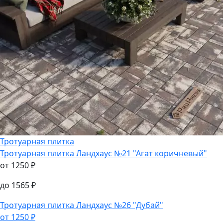
Тротуарная плитка
Тротуарная плитка
Ландхаус №21 "Агат коричневый"
от
1250
₽