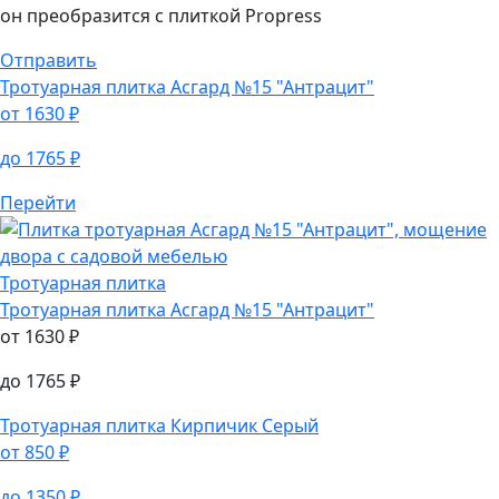
Примерьте до покупки
Отправьте фото двора — и через 15 минут увидите как
он преобразится с плиткой Propress
Отправить
Тротуарная плитка
Асгард №15 "Антрацит"
от
1630
₽
до
1765
₽
Перейти
Тротуарная плитка
Тротуарная плитка
Асгард №15 "Антрацит"
от
1630
₽
до
1765
₽