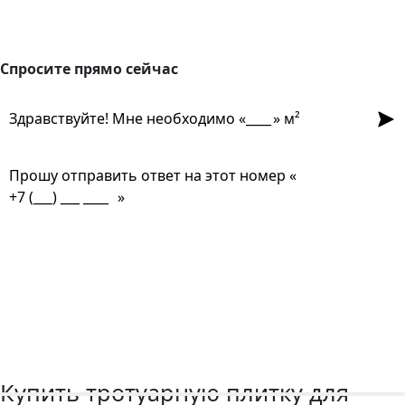
О Заводе
Визуализация
Шоу-рум
Популярные вопросы
Спросите прямо сейчас
Спросите прямо сейчас
Отпр
Здравствуйте! Мне необходимо «
» м²
Прошу отправить ответ на этот номер «
»
Срок службы?
Долго ждать заказ?
Какие формы есть?
Какая фактура лучше?