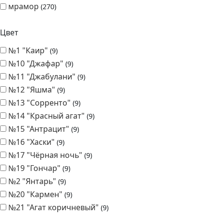
Фактурный слой
гладкий
270
гранитная
270
мрамор
270
Цвет
№1 "Каир"
9
№10 "Джафар"
9
№11 "Джабулани"
9
№12 "Яшма"
9
№13 "Сорренто"
9
№14 "Красный агат"
9
№15 "Антрацит"
9
№16 "Хаски"
9
№17 "Чёрная ночь"
9