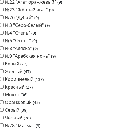
№19 "Гончар"
9
№2 "Янтарь"
9
№20 "Кармен"
9
№21 "Агат коричневый"
9
№22 "Агат оранжевый"
9
№23 "Жёлтый агат"
9
№26 "Дубай"
9
№3 "Серо-белый"
9
№4 "Степь"
9
№6 "Осень"
9
№8 "Аляска"
9
№9 "Арабская ночь"
9
Белый
27
Жёлтый
47
Коричневый
137
Красный
27
Мокко
36