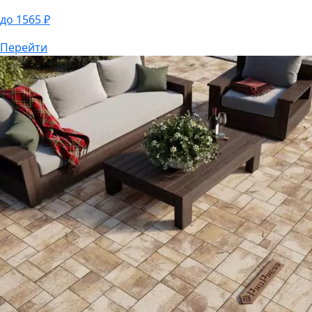
до
1565
₽
Тротуарная плитка
Ландхаус №26 "Дубай"
от
1250
₽
до
1565
₽
Перейти