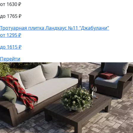
Тротуарная плитка
Тротуарная плитка
Асгард №21 "Агат коричневый"
от
1630
₽
до
1765
₽
Тротуарная плитка
Ландхаус №11 "Джабулани"
от
1295
₽
до
1615
₽
Перейти