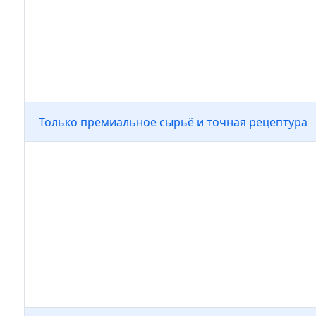
визуализация двора. Первые в Сочи
технологию смешанной реальности (
позволяющую «примерить» плитку P
на участке до покупки.
Только премиальное сырьё и точная рецептура
Для производства используем цемент
Новороссийского завода «Пролетари
CEMIX ProWhite, пластификатор «Пол
гранитный отсев мелкой фракции. Б
добавок и экономии на компонентах
цвет плитки остаются стабильными д