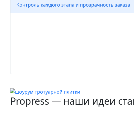
Контроль каждого этапа и прозрачность заказа
Все заявки проходят через собствен
Propress: от первого обращения до д
гарантии. Ни одно сообщение не тер
контроля качества отслеживает кажд
обеспечивая точность, сроки и комфо
Propress — наши идеи ста