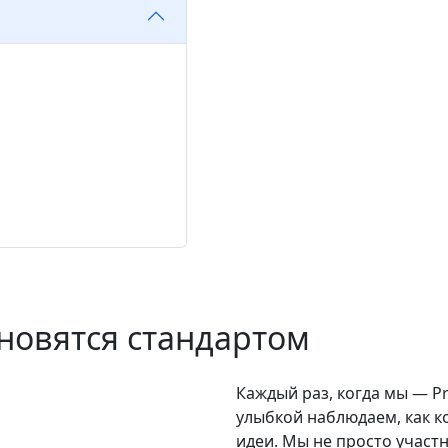
ную CRM-систему
оставки и
яется — отдел
ое действие,
рт клиента.
новятся стандартом
Каждый раз, когда мы — Pr
улыбкой наблюдаем, как к
идеи. Мы не просто участ