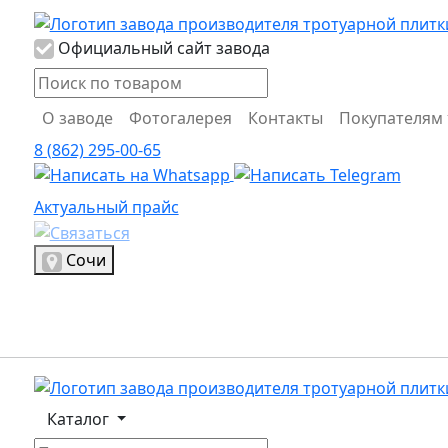
Логотип Propress
Официальный сайт завода
О заводе
Фотогалерея
Контакты
Покупателям
8 (862) 295-00-65
Актуальный прайс
Актуальный прайс
Выбрать город
Сочи
Логотип, переход на главную страницу
Каталог