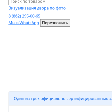
Визуализация двора по фото
8 (862) 295-00-65
Мы в WhatsApp
Мы в WhatsApp
Перезвонить
О ЗАВОДЕ ТРОТУАРН
- ОТ АДЛЕРА ДО ЛАЗ
Один из трёх официально сертифицированных за