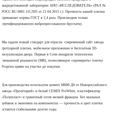
аккредитованной лаборатории АНО «ИССЛЕДОВАТЕЛЬ» (РАЛ №
РОСС RU.0001.11СЛ05 от 21.04.2015 г.). Прочность нашей плитки
превышает нормы ГОСТ в 2,4 раза. Производим только
сертифицированную вибропрессованную брусчатку.
Лидеры по IT-технологиям и сервису
Мы задали новый стандарт для отрасли: современный сайт завода
тротуарной плитки, мобильное приложение и бесплатная 3D-
визуализация двора. Первые в Сочи внедрили технологию
смешанной реальности (MR), позволяющую «примерить» плитку
Propress прямо на участке до покупки.
Только премиальное сырьё и точная рецептура
Для производства используем цемент М600 Д0 от Новороссийского
завода «Пролетарий» и белый CEMIX ProWhite, пластификатор
«Полипласт» и гранитный отсев мелкой фракции. Без мыльных
добавок и экономии на компонентах — прочность и цвет плитки
остаются стабильными долгие годы.