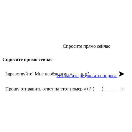
Спросите прямо сейчас
Спросите прямо сейчас
Здравствуйте! Мне необходимо «
» м²
Отправить результаты опроса
Прошу отправить ответ на этот номер «
»
Срок службы?
Долго ждать заказ?
Какие формы есть?
Какая фактура лучше?