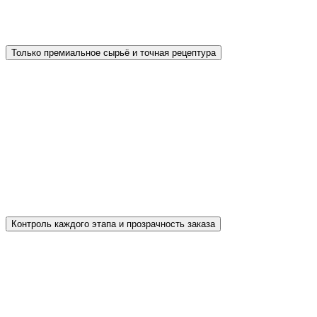
позволяющую «примерить» плитку Propress
прямо на участке до покупки.
Только премиальное сырьё и точная рецептура
Для производства используем цемент М600 Д0
от Новороссийского завода «Пролетарий» и
белый CEMIX ProWhite, пластификатор
«Полипласт» и гранитный отсев мелкой
фракции. Без мыльных добавок и экономии на
компонентах — прочность и цвет плитки
остаются стабильными долгие годы.
Контроль каждого этапа и прозрачность заказа
Все заявки проходят через собственную CRM-
систему Propress: от первого обращения до
доставки и гарантии. Ни одно сообщение не
теряется — отдел контроля качества