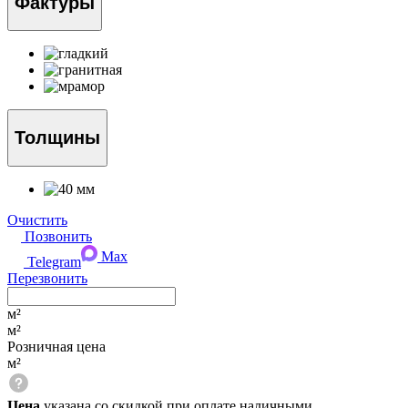
Фактуры
Толщины
Очистить
Позвонить
Max
Telegram
Перезвонить
м²
м²
Розничная цена
м²
Цена
указана со скидкой при оплате наличными