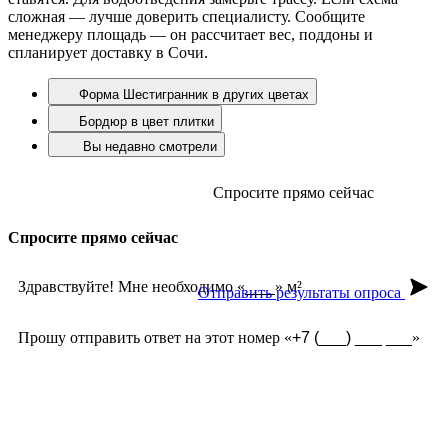
сложная — лучше доверить специалисту. Сообщите
менеджеру площадь — он рассчитает вес, поддоны и
спланирует доставку в Сочи.
Форма Шестигранник в других цветах
Бордюр в цвет плитки
Вы недавно смотрели
Спросите прямо сейчас
Спросите прямо сейчас
Здравствуйте! Мне необходимо «
» м²
Отправить результаты опроса
Прошу отправить ответ на этот номер «
»
Срок службы?
Долго ждать заказ?
Какие формы есть?
Какая фактура лучше?