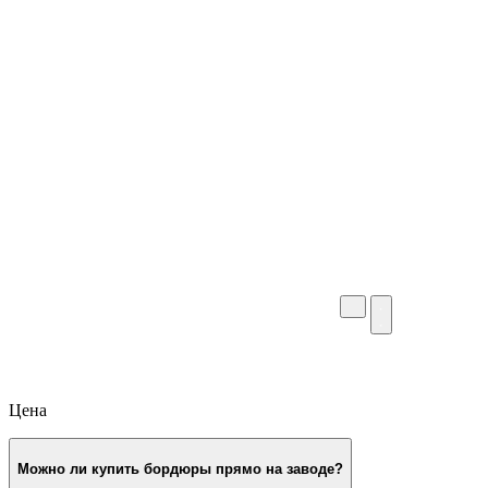
систему Propress: от первого обращения до
доставки и гарантии. Ни одно сообщение не
теряется — отдел контроля качества
отслеживает каждое действие, обеспечивая
точность, сроки и комфорт клиента.
Цена
Можно ли купить бордюры прямо на заводе?