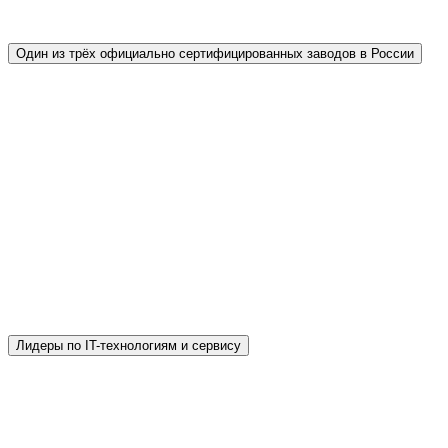
Один из трёх официально сертифицированных заводов в России
Наш завод тротуарной плитки Propress — один
из немногих в стране, кто ежегодно
подтверждает качество продукции в
аккредитованной лаборатории АНО
«ИССЛЕДОВАТЕЛЬ» (РАЛ № РОСС
RU.0001.11СЛ05 от 21.04.2015 г.). Прочность
нашей плитки превышает нормы ГОСТ в 2,4
раза. Производим только сертифицированную
вибропрессованную брусчатку.
Лидеры по IT-технологиям и сервису
Мы задали новый стандарт для отрасли:
современный сайт завода тротуарной плитки,
мобильное приложение и бесплатная 3D-