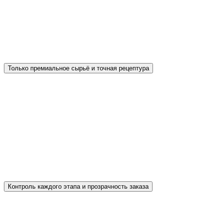
визуализация двора. Первые в Сочи внедрили
технологию смешанной реальности (MR),
позволяющую «примерить» плитку Propress
прямо на участке до покупки.
Только премиальное сырьё и точная рецептура
Для производства используем цемент М600 Д0
от Новороссийского завода «Пролетарий» и
белый CEMIX ProWhite, пластификатор
«Полипласт» и гранитный отсев мелкой
фракции. Без мыльных добавок и экономии на
компонентах — прочность и цвет плитки
остаются стабильными долгие годы.
Контроль каждого этапа и прозрачность заказа
Все заявки проходят через собственную CRM-