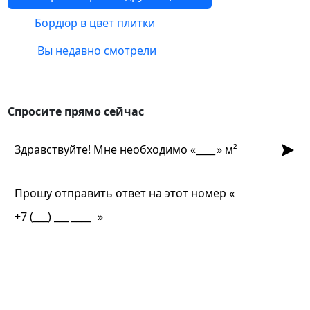
Бордюр в цвет плитки
Вы недавно смотрели
Спросите прямо сейчас
Спросите прямо сейчас
Отпра
Здравствуйте! Мне необходимо «
» м²
Прошу отправить ответ на этот номер «
»
Срок службы?
Долго ждать заказ?
Какие формы есть?
Какая фактура лучше?