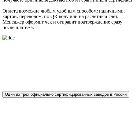
Оплата возможна любым удобным способом: наличными,
картой, переводом, по QR-коду или на расчётный счёт.
Менеджер оформит чек и отправит подтверждение сразу
после платежа.
О ЗАВОДЕ ТРОТУАРНОЙ ПЛИТКИ PROPRESS ДЛЯ
ЖИТЕЛЕЙ СОЧИ - ОТ АДЛЕРА ДО ЛАЗАРЕВСКОЕ
Один из трёх официально сертифицированных заводов в России
Наш завод тротуарной плитки Propress — один
из немногих в стране, кто ежегодно
подтверждает качество продукции в
аккредитованной лаборатории АНО