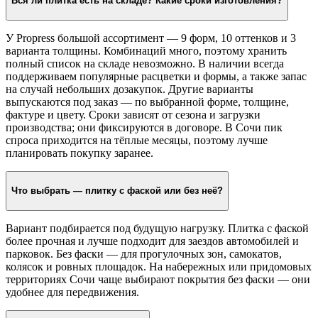
Вся ли плитка есть на складе? Какие сроки изготовления?
У Propress большой ассортимент — 9 форм, 10 оттенков и 3
варианта толщины. Комбинаций много, поэтому хранить
полный список на складе невозможно. В наличии всегда
поддерживаем популярные расцветки и формы, а также запас
на случай небольших дозакупок. Другие варианты
выпускаются под заказ — по выбранной форме, толщине,
фактуре и цвету. Сроки зависят от сезона и загрузки
производства; они фиксируются в договоре. В Сочи пик
спроса приходится на тёплые месяцы, поэтому лучше
планировать покупку заранее.
Что выбрать — плитку с фаской или без неё?
Вариант подбирается под будущую нагрузку. Плитка с фаской
более прочная и лучше подходит для заездов автомобилей и
парковок. Без фаски — для прогулочных зон, самокатов,
колясок и ровных площадок. На набережных или придомовых
территориях Сочи чаще выбирают покрытия без фаски — они
удобнее для передвижения.