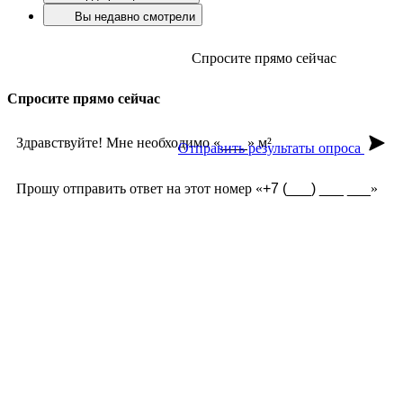
Вы недавно смотрели
Спросите прямо сейчас
Спросите прямо сейчас
Здравствуйте! Мне необходимо «
» м²
Отправить результаты опроса
Прошу отправить ответ на этот номер «
»
Срок службы?
Долго ждать заказ?
Какие формы есть?
Какая фактура лучше?
Выдержит ли мороз?
Под цвет дома ?