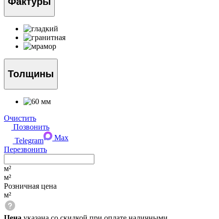
Фактуры
Толщины
Очистить
Позвонить
Max
Telegram
Перезвонить
м²
м²
Розничная цена
м²
Цена
указана со скидкой при оплате наличными