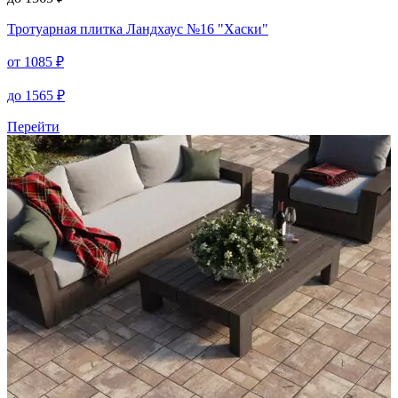
Тротуарная плитка
Ландхаус №16 "Хаски"
от
1085
₽
до
1565
₽
Перейти