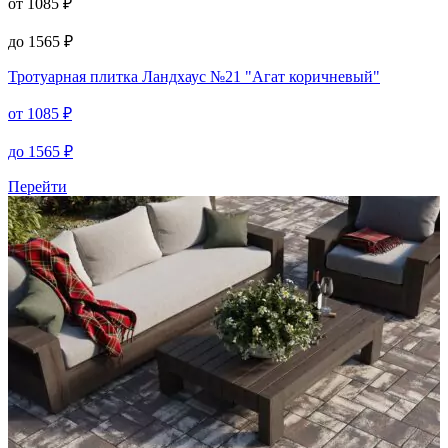
от
1085
₽
до
1565
₽
Тротуарная плитка
Ландхаус №21 "Агат коричневый"
от
1085
₽
до
1565
₽
Перейти