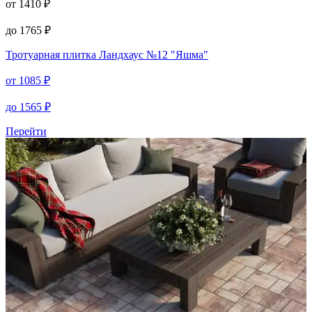
от
1410
₽
до
1765
₽
Тротуарная плитка
Ландхаус №12 "Яшма"
от
1085
₽
до
1565
₽
Перейти