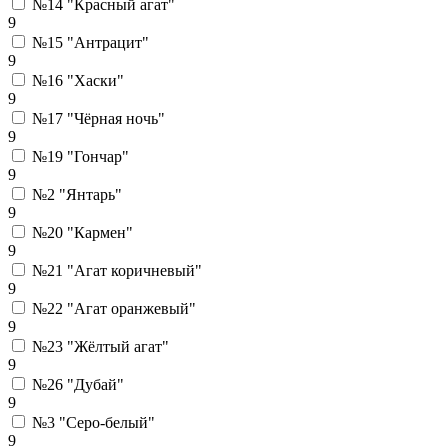
№14 "Красный агат"
9
№15 "Антрацит"
9
№16 "Хаски"
9
№17 "Чёрная ночь"
9
№19 "Гончар"
9
№2 "Янтарь"
9
№20 "Кармен"
9
№21 "Агат коричневый"
9
№22 "Агат оранжевый"
9
№23 "Жёлтый агат"
9
№26 "Дубай"
9
№3 "Серо-белый"
9