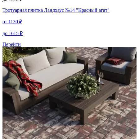
Тротуарная плитка
Ландхаус №14 "Красный агат"
от
1130
₽
до
1615
₽
Перейти