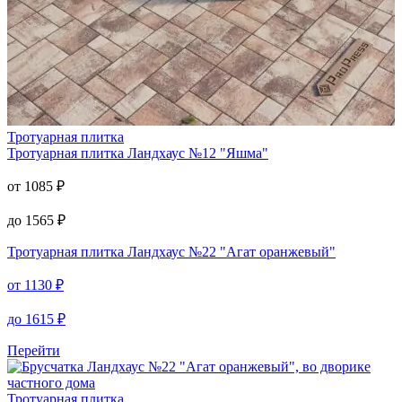
Тротуарная плитка
Тротуарная плитка
Ландхаус №12 "Яшма"
от
1085
₽
до
1565
₽
Тротуарная плитка
Ландхаус №22 "Агат оранжевый"
от
1130
₽
до
1615
₽
Перейти
Тротуарная плитка