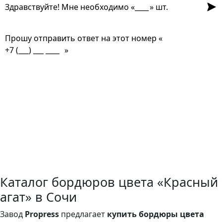
Отпр
Здравствуйте! Мне необходимо «
» шт.
Прошу отправить ответ на этот номер «
»
Есть в цвет плитки?
Выдержит ли мороз?
Как крепится?
Какой срок службы?
Доставка на объект?
Помощь с расчетом?
Садовый или шарнирный?
Каталог бордюров цвета «Красный
агат» в Сочи
Завод
Propress
предлагает
купить бордюры цвета