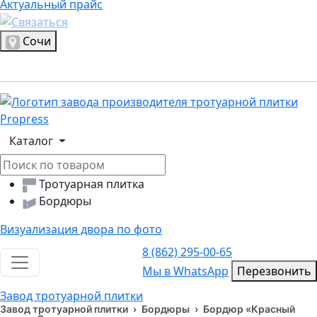
Актуальный прайс
Актуальный прайс
Выбрать город
Сочи
Логотип, переход на главную страницу
Каталог
Тротуарная плитка
Бордюры
Визуализация двора по фото
8 (862) 295-00-65
Toggle navigation
Мы в WhatsApp
Мы в WhatsApp
Перезвонить
Завод тротуарной плитки
Завод тротуарной плитки
›
Бордюры
›
Бордюр «Красный