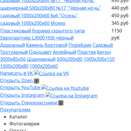
садовый 1000х200х60 №17 "Чёрная ночь"
450 руб
шарнирный 500х200х80 №17 "Чёрная ночь"
440 руб
садовый 1000х200х60 №6 "Осень"
450 руб
садовый 1000х200х60 Мокко
345 руб
Пластиковый бордюр скрытого типа
1150
Европартнёр L3000 H56 чёрный
руб
Дорожный
Камень бортовой
Поребрик
Садовый
Тротуарный
Одноцвет
Аллейный
Пластик
Бетон
3000х85х56
Шарнирный
500х200х80
1000х300х150
1000х200х80
1000х200х60
Написать в VK
Написать в VK
Открыть Dzen
Открыть Dzen
Ссылка на Youtube
Открыть YouTube
Ссылка на Instagram
Открыть Instagram
Открыть Одноклассники
Открыть Одноклассники
Покупателям
Каталог
Фотогалерея
Оплата